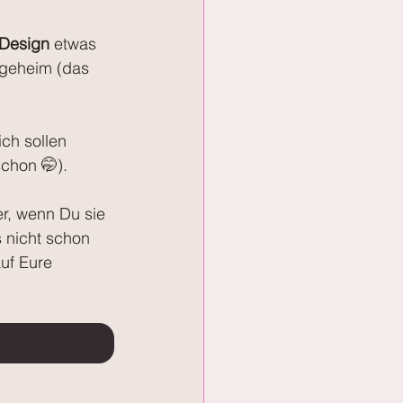
 Design
 etwas 
 geheim (das 
ich sollen 
schon 🤭).
er, wenn Du sie 
s nicht schon 
uf Eure 