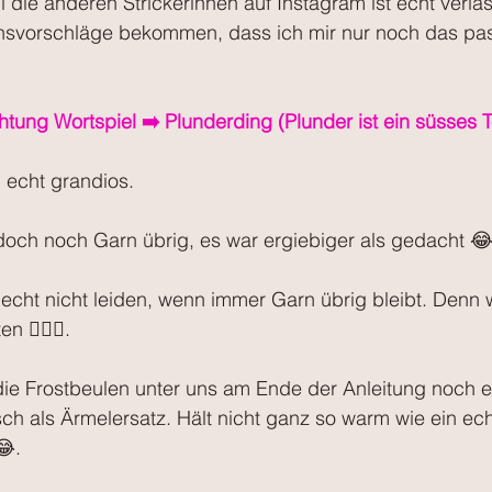
l die anderen Strickerinnen auf Instagram ist echt verlas
nsvorschläge bekommen, dass ich mir nur noch das pa
htung Wortspiel ➡️ Plunderding (Plunder ist ein süsses T
echt grandios. 
ch noch Garn übrig, es war ergiebiger als gedacht 😂
 echt nicht leiden, wenn immer Garn übrig bleibt. Den
 🤷🏼‍♀️. 
 die Frostbeulen unter uns am Ende der Anleitung noch e
ch als Ärmelersatz. Hält nicht ganz so warm wie ein ech
😂.