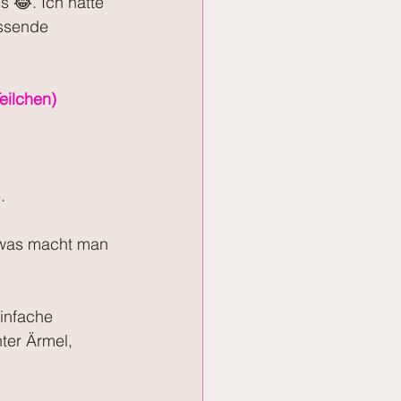
s 😂. Ich hatte 
ssende 
eilchen)
.
n was macht man 
infache 
ter Ärmel, 