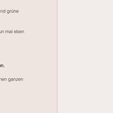
und grüne 
nun mal eben 
n. 
einen ganzen 