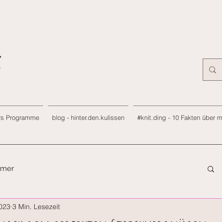
rs Programme
blog - hinter.den.kulissen
#knit.ding - 10 Fakten über 
immer
2023
3 Min. Lesezeit