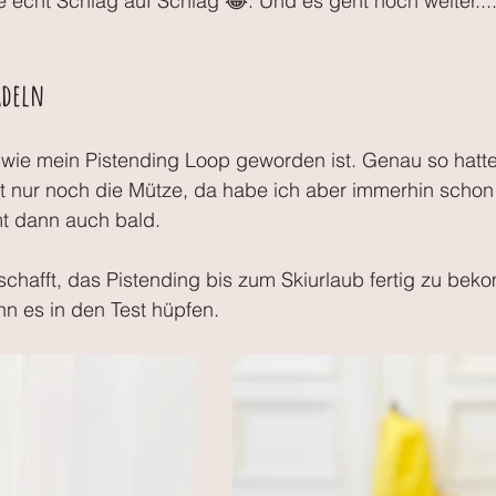
 echt Schlag auf Schlag 😂. Und es geht noch weiter....
adeln
, wie mein Pistending Loop geworden ist. Genau so hatte
ehlt nur noch die Mütze, da habe ich aber immerhin sch
mt dann auch bald. 
schafft, das Pistending bis zum Skiurlaub fertig zu bek
n es in den Test hüpfen.