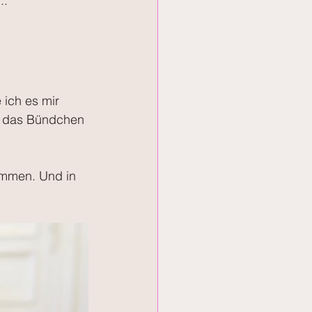
..
 ich es mir 
on das Bündchen 
ommen. Und in 