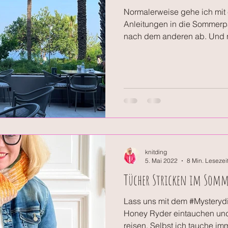
Normalerweise gehe ich mit
Anleitungen in die Sommerp
nach dem anderen ab. Und n
knitding
5. Mai 2022
8 Min. Lesezei
Tücher Stricken im Somm
Lass uns mit dem #Mysterydi
Honey Ryder eintauchen und
reisen. Selbst ich tauche imm