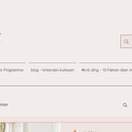
rs Programme
blog - hinter.den.kulissen
#knit.ding - 10 Fakten über 
mmer