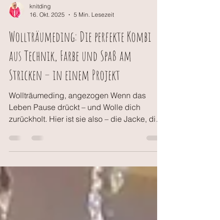
knitding
16. Okt. 2025
5 Min. Lesezeit
Wollträumeding: Die perfekte Kombi
aus Technik, Farbe und Spaß am
Stricken – in einem Projekt
Wollträumeding, angezogen Wenn das
Leben Pause drückt – und Wolle dich
zurückholt. Hier ist sie also – die Jacke, die
schon so lange fertig ist und endlich raus in
die Welt darf. Das Wollträumeding .
Eigentlich wollte ich sie schon viel früher
veröffentlichen. Die Anleitung war fertig, die
Fotos gemacht, alles bereit. Aber dann kam
der Umzug und damit eine Phase, in der