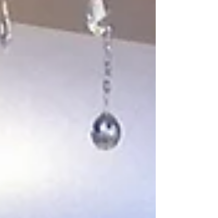
plötzlich nichts mehr so lief, wie ich es
gewohnt war. Ich bin Strickdesignerin, gebe
Onlinekurse, leite