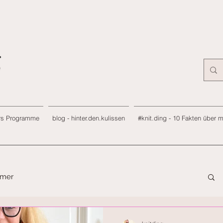
rs Programme
blog - hinter.den.kulissen
#knit.ding - 10 Fakten über 
mmer