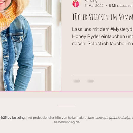
knitding
5. Mai 2022
8 Min. Lesezei
Tücher Stricken im Somm
Lass uns mit dem #Mysterydi
Honey Ryder eintauchen und
reisen. Selbst ich tauche imm
4/25 by knit.ding.
| mit professioneller hilfe von heike maier /
idea. concept. graphic design
e
hallo
@knitding.de