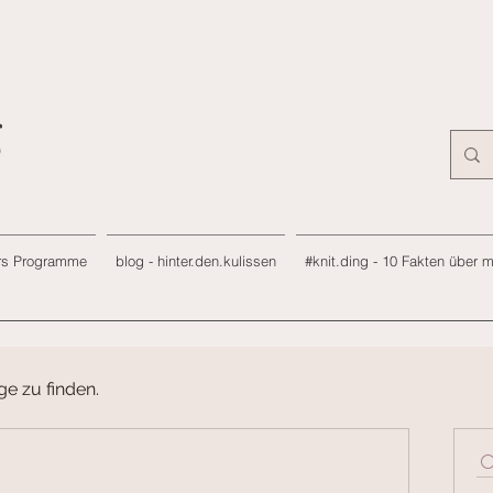
rs Programme
blog - hinter.den.kulissen
#knit.ding - 10 Fakten über 
ge zu finden.