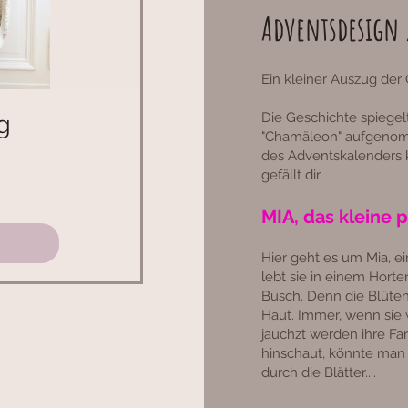
Adventsdesign 
Ein kleiner Auszug der 
Die Geschichte spiegel
g
"Cham
äleon" aufgenom
des Adventskalenders k
gefällt dir.
MIA, das kleine
Hier geht es um Mia, ei
lebt sie in einem Horte
Busch. Denn die Blüten
Haut. Immer, wenn sie w
jauchzt werden ihre F
hinschaut, könnte man
durch die Blätter.
...