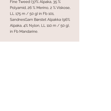
Fine Tweed (37% Alpaka, 35 %
Polyamid, 26 % Merino, 2 % Viskose,
LL 175 m / 50 g) in Fb 101,
SandnesGarn B
ø
rstet
Alpakka (
96%
Alpaka, 4% Nylon, LL 110 m / 50 g),
in Fb Mandarine.
Lala Berlin:
700 m (775 m, 825 m,
875 m, 925 m, 975 m, 1050 m).
Børstet Alpakka:
80 m (80 m, 80
m, 90 m, 100 m, 110 m, 110 m)
Alternativgarn:
SandnesGarn Kos
(62 % Alpaka, 9 % Wolle, 29 %
Nylon, LL 150 m / 50 g)
Nadeln:
Hauptnadel 7,0 mm
Rundstricknadel (80 cm), Bündchen
5,0 mm Rundstricknadel (80 cm)