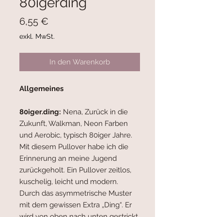
80igerding
Preis
6,55 €
exkl. MwSt.
In den Warenkorb
Allgemeines
80iger.
ding
:
Nena, Zur
ück in die
Zukunft, Walkman, Neon Farben
und Aerob
ic, typisch 80iger Jahre.
Mit diesem Pullover habe ich die
Erinnerung an meine Jugend
zur
ückgeholt.
Ein Pullover zeitlos,
kuschelig, leicht und modern.
Durch das asymmetrische Muster
mit dem gewissen Extra
„
Ding
“
. Er
wird von oben nach unten gestrickt.