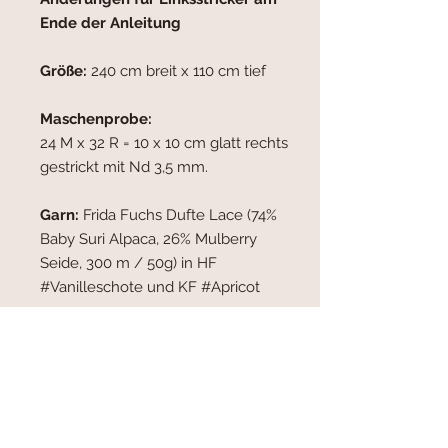
Ende der Anleitung
Größe:
240 cm breit x 110 cm tief
Maschenprobe:
24 M x 32 R = 10 x 10 cm glatt rechts
gestrickt mit Nd 3,5 mm.
Garn:
Frida Fuchs Dufte Lace (74%
Baby Suri Alpaca, 26% Mulberry
Seide, 300 m / 50g) in HF
#Vanilleschote und KF #Apricot
Verbrauch HF:
ca. 550 m (2
Stränge)
Verbrauch KF:
ca. 340 m (2
Stränge)