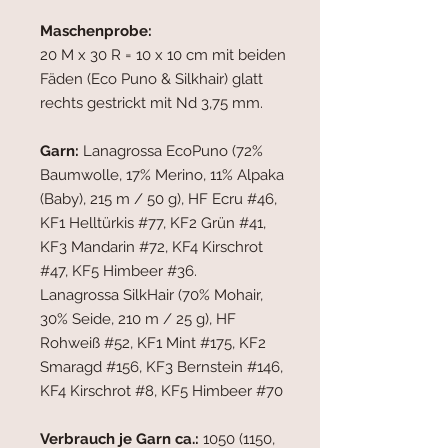
Maschenprobe:
20 M x 30 R = 10 x 10 cm mit beiden
Fäden (Eco Puno & Silkhair) glatt
rechts gestrickt mit Nd 3,75 mm.
Garn:
Lanagrossa EcoPuno (72%
Baumwolle, 17% Merino, 11% Alpaka
(Baby), 215 m / 50 g), HF Ecru #46,
KF1 Helltürkis #77, KF2 Grün #41,
KF3 Mandarin #72, KF4 Kirschrot
#47, KF5 Himbeer #36.
Lanagrossa SilkHair (70% Mohair,
30% Seide, 210 m / 25 g), HF
Rohweiß #52, KF1 Mint #175, KF2
Smaragd #156, KF3 Bernstein #146,
KF4 Kirschrot #8, KF5 Himbeer #70
Verbrauch je Garn ca.:
1050 (1150,