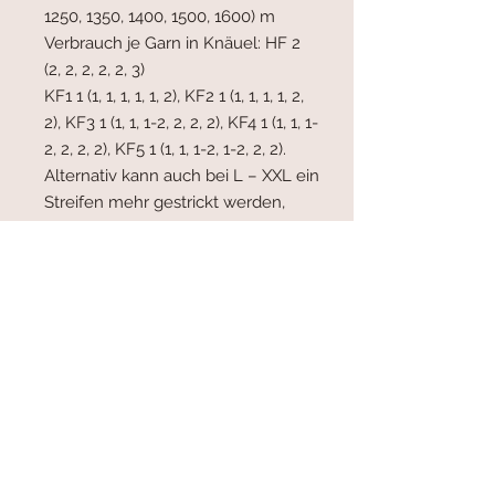
1250, 1350, 1400, 1500, 1600) m
Verbrauch je Garn in Knäuel:
HF 2
(2, 2, 2, 2, 2, 3)
KF1 1 (1, 1, 1, 1, 1, 2), KF2 1 (1, 1, 1, 1, 2,
2), KF3 1 (1, 1, 1-2, 2, 2, 2), KF4 1 (1, 1, 1-
2, 2, 2, 2), KF5 1 (1, 1, 1-2, 1-2, 2, 2).
Alternativ kann auch bei L – XXL ein
Streifen mehr gestrickt werden,
dann wird nur je 1 Knäuel für die
zusätzliche Farbe benötigt. In
diesem Fall würde ich die Streifen
nur 8 cm breit stricken, dafür 1
Streifen mehr.
Wichtig: Bei Alternativgarn
unbedingt darauf achten, dass
von beiden Garnqualitäten die
gleiche Lauflänge gekauft wird.
Nadeln:
Hauptnadel 3,75 mm