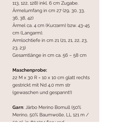
113, 122, 128) inkl. 6 cm Zugabe.
Ärmelumfang in cm 27 (29, 30, 33,
36, 38, 42)
Ärmel ca. 4 cm (Kurzarm) bzw. 43-45
cm (Langarm).
Armlochtiefe in cm 21 (21, 21, 22, 23,
23, 23)
Gesamtlänge in cm ca. 56 – 58 cm
Maschenprobe:
22 M x 30 R = 10 x 10 cm glatt rechts
gestrickt mit Nd 4,0 mm str
(gewaschen und gespannt!)
Garn
:
Järbo Merino Bomull (50%
Merino, 50% Baumwolle, LL 121 m /
50 g), in #34014 fiery red.
Verbrauch Kurzarm ca.:
800 (850,
900, 950, 1.000, 1.050, 1.150) m. Kann