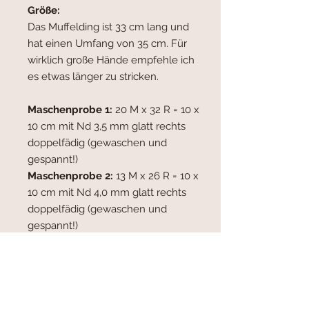
Größe:
Das Muffelding ist 33 cm lang und
hat einen Umfang von 35 cm. Für
wirklich große Hände empfehle ich
es etwas länger zu stricken.
Maschenprobe 1:
20 M x 32 R = 10 x
10 cm mit Nd 3,5 mm glatt rechts
doppelfädig (gewaschen und
gespannt!)
Maschenprobe 2:
13 M x 26 R = 10 x
10 cm mit Nd 4,0 mm glatt rechts
doppelfädig (gewaschen und
gespannt!)
Variante 1:
Garn:
Frida Fuchs Lametta Sock
(75% superwash Merino, 20% Nylon,
5% Stellina, LL 400 m / 100 g) in der