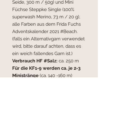
Seide, 300 m / 50g) und Mini
Füchse Steppke Single (100%
superwash Merino, 73 m / 20 g),
alle Farben aus dem Frida Fuchs
Adventskalender 2021 #Beach.
(falls ein Alternativgarn verwendet
wird, bitte darauf achten, dass es
ein weich fallendes Garn ist.)
Verbrauch HF #Salz:
ca. 250 m
Für die KF1-9 werden ca. je 2-3
Ministränge
(ca. 140 -160 m)
benötigt (je nach strickweise).
Verbrauch KF1 #Ipanema:
Verbrauch KF2 #Bondi Beach:
Verbrauch KF3 #Waikiki:
Verbrauch KF4 #Usedom:
Verbrauch KF5 #Westerland:
Verbrauch KF6 #Darß:
Verbrauch KF7 #Riviera: