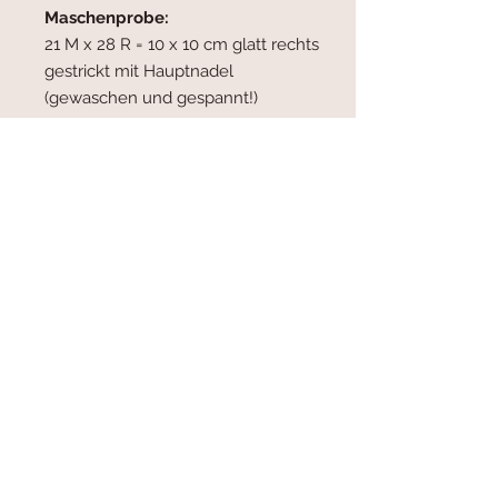
Maschenprobe:
21 M x 28 R = 10 x 10 cm glatt rechts
gestrickt mit Hauptnadel
(gewaschen und gespannt!)
Garn:
Frida Fuchs Yarn
Wonneproppen DK (100%
superwash Merino, LL 250 m / 100
g), in HF Schiefer und KF
Zitronenfalter.
Verbrauch ca.:
HF 270 - 366 m /
KF 152 - 168 m
Nadeln:
Hauptnadel 4,0 mm
Rundstricknadel (80 cm), Bündchen
3,5 mm.
Zubehör:
Maschenmarkierer,