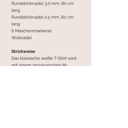
Rundstricknadel 3,0 mm, 80 cm
lang
Rundstricknadel 2,5 mm, 80 cm
lang
6 Maschenmarkierer
Wollnadel
Strickweise
Das klassische weiße T-Shirt wird
mit einem provisorischen M-
Anschlag begonnen. Zuerst wird
das Rückenteil, dann das Vorderteil
gestrickt und unter den Armen
miteinander verbunden. Die kurzen
Ärmel werden mit verkürzten
Reihen eingesetzt.
Ein Schriftzug kann am Ende
aufgestickt werden.