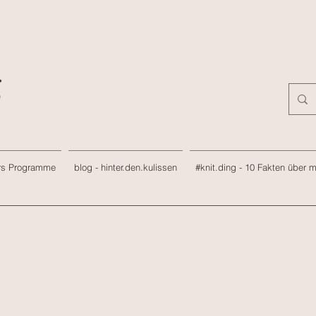
rs Programme
blog - hinter.den.kulissen
#knit.ding - 10 Fakten über 