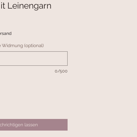
it Leinengarn
ersand
he Widmung (optional)
0/500
hrichtigen lassen