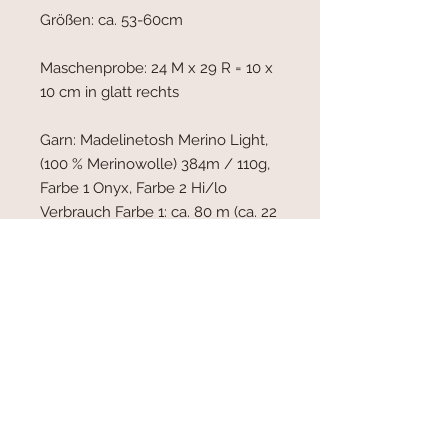
Größen:
ca. 53-60cm
Maschenprobe:
24 M x 29 R = 10 x
10 cm in glatt rechts
Garn:
Madelinetosh Merino Light,
(100 % Merinowolle) 384m / 110g,
Farbe 1 Onyx, Farbe 2 Hi/lo
Verbrauch Farbe 1:
ca. 80 m (ca. 22
g)
Verbrauch Farbe 2:
ca. 50 m (ca. 13
g)
Nadeln:
Hauptnadel 3,5
Rundstricknadel, Bündchen 3,0
Rundstricknadel
Zubehör:
Maschenmarkierer,
Stopfnadel