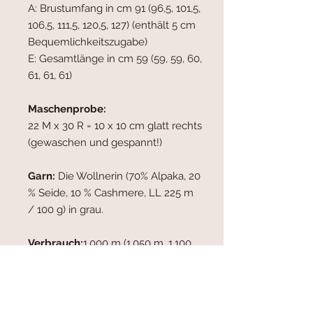
A: Brustumfang in cm 91 (96,5, 101,5,
106,5, 111,5, 120,5, 127) (enthält 5 cm
Bequemlichkeitszugabe)
E: Gesamtlänge in cm 59 (59, 59, 60,
61, 61, 61)
Maschenprobe:
22 M x 30 R = 10 x 10 cm glatt rechts
(gewaschen und gespannt!)
Garn:
Die Wollnerin (70% Alpaka, 20
% Seide, 10 % Cashmere, LL 225 m
/ 100 g) in grau.
Verbrauch:
1.000 m (1.050 m, 1.100
m, 1.200 m, 1.300 m, 1.350 m, 1.450
m).
Nadeln:
Hauptnadel 4,0 mm