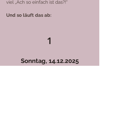
viel „Ach so einfach ist das?!“
Und so läuft das ab:
1
Sonntag,
14.12.2025
Begrüßungs-Live
mit Tipps zum
Garnverbrauch & Alternativen.
Und danach:
Speeddating
in
kleinen Gruppen, wie bei einer
gemütlichen Weihnachtsfeier.
3