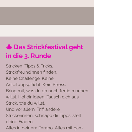
🎄 Das Strickfestival geht
in die 3. Runde
Stricken. Tipps & Tricks.
Strickfreundinnen finden.
Keine Challenge. Keine
Anleitungspflicht. Kein Stress.
Bring mit, was du eh noch fertig machen
willst. Hol dir Ideen. Tausch dich aus.
Strick, wie du willst.
Und vor allem: Triff andere
Strickerinnen, schnapp dir Tipps, stell
deine Fragen.
Alles in deinem Tempo. Alles mit ganz