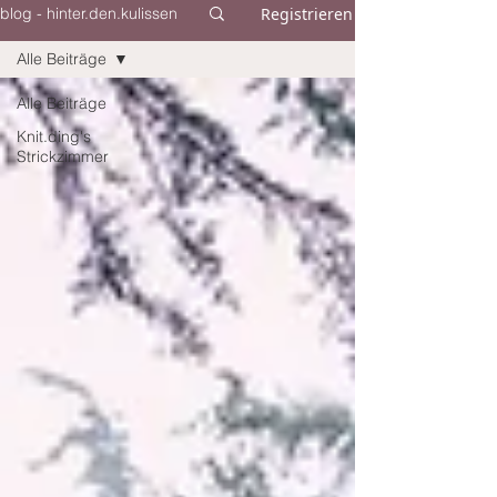
Registrieren
blog - hinter.den.kulissen
Alle Beiträge
Alle Beiträge
Knit.ding's
Strickzimmer