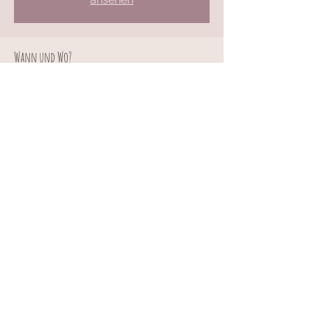
Wann und Wo?
01. Juni 2026, 19:00 – 23:00
https://us06web.zoom.us/launch/jc/8315
0442090
© 2024/25 by knit.ding.
| mit professioneller
hilfe von heike maier /
idea. concept. graphic
design
erstellt.
hallo
@knitding.de