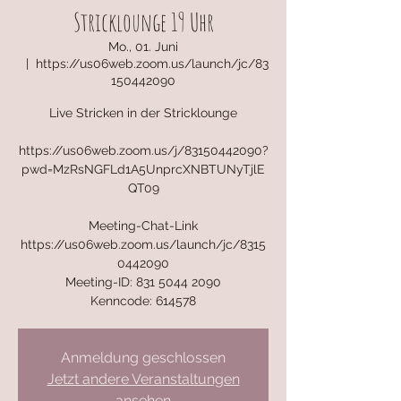
Stricklounge 19 Uhr
Mo., 01. Juni
  |  
https://us06web.zoom.us/launch/jc/83
150442090
Live Stricken in der Stricklounge
https://us06web.zoom.us/j/83150442090?
pwd=MzRsNGFLd1A5UnprcXNBTUNyTjlE
QT09
Meeting-Chat-Link
https://us06web.zoom.us/launch/jc/8315
0442090
Meeting-ID: 831 5044 2090
Kenncode: 614578
Anmeldung geschlossen
Jetzt andere Veranstaltungen
ansehen