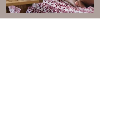
Auf dich wartet
🧶 geschlossene
Community zum
Austausch
🧶
Zwei Mal im Monat
virtuelle
Treffen
in der Knit.ding
Stricklounge.
🧶
Experten Tipps
🧶 eine Plattform um
Fragen
zu
stellen
🧶
saisonale Live-Workshops
, die
sich auf bestimmte Strickprojekte
oder Themen konzentrieren