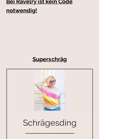
Bei Ravelry ist kein Code
notwendig!
Kaufe das Schrägesding
und erhalte
1 Anleitung deiner Wahl
gratis dazu
mit dem Code
Superschräg
Schrägesding