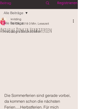
Registrieren
Beitrag
Alle Beiträge
knitding
Alle Beiträge
18. Okt. 2018
3 Min. Lesezeit
Aktuelle Dinger Herbstferien
Knit.ding's Strickzimmer
Die Sommerferien sind gerade vorbei, 
da kommen schon die nächsten 
Ferien.....Herbstferien. Für mich 