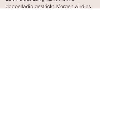
doppelfädig gestrickt. Morgen wird es 
angeschlagen, denn es soll ja mit auf 
das 
Maschenfeintreffen
 in Nürnberg.
In der Warteschleife
Das ITO Garn nehme ich mit in den 
Urlaub.......und für das Lanagrossa 
Garn fehlt mir immer noch die 
zündende Idee......das kann aber ganz 
schnell gehen.....