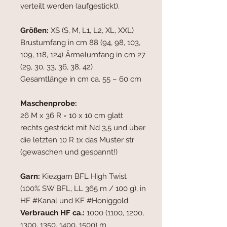
verteilt werden (aufgestickt).
Größen:
XS (S, M, L1, L2, XL, XXL)
Brustumfang in cm 88 (94, 98, 103,
109, 118, 124) Ärmelumfang in cm 27
(29, 30, 33, 36, 38, 42)
Gesamtlänge in cm ca. 55 – 60 cm
Maschenprobe:
26 M x 36 R = 10 x 10 cm glatt
rechts gestrickt mit Nd 3,5 und über
die letzten 10 R 1x das Muster str
(gewaschen und gespannt!)
Garn:
Kiezgarn BFL High Twist
(100% SW BFL, LL 365 m / 100 g), in
HF #Kanal und KF #Honiggold.
Verbrauch HF ca.:
1000 (1100, 1200,
1300, 1350, 1400, 1500) m