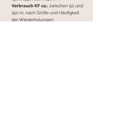
Verbrauch KF ca.:
zwischen 50 und
150 m, nach Größe und Häufigkeit
der Wiederholungen.
Nadeln:
Hauptnadel 3,5 mm
Rundstricknadel (80 cm), Bündchen
3,0 mm Rundstricknadel (80 cm).
Für den Anschlag empfehle ich ein
kürzeres Seil (bis genügend M auf
der Nd sind), bzw. es kann auch mit
Magic Loop gearbeitet werden.
Zubehör:
Maschenmarkierer,
Maschenhalter oder Garnrest,
Stopfnadel.
Anforderungen:
Geneigte
Zunahmen (M1l, M1r) und