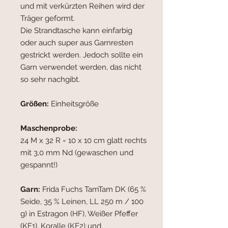
und mit verkürzten Reihen wird der
Träger geformt.
Die Strandtasche kann einfarbig
oder auch super aus Garnresten
gestrickt werden. Jedoch sollte ein
Garn verwendet werden, das nicht
so sehr nachgibt.
Größen:
Einheitsgröße
Maschenprobe:
24 M x 32 R = 10 x 10 cm glatt rechts
mit 3,0 mm Nd (gewaschen und
gespannt!)
Garn:
Frida Fuchs TamTam DK (65 %
Seide, 35 % Leinen, LL 250 m / 100
g) in Estragon (HF), Weißer Pfeffer
(KF1), Koralle (KF2) und