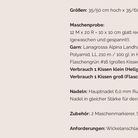
Größen:
35/50 cm hoch x 35/60
Maschenprobe:
12 M x 20 R = 10 x 10 cm glatt r
(gewaschen und gespannt!).
Garn:
Lanagrossa Alpina Landh
Polyamid, LL 210 m / 100 g), in 
Flaschengrün #16 (großes Kissen
Verbrauch 1 Kissen klein (Hellg
Verbrauch 1 Kissen groß (Flasc
Nadeln:
Hauptnadel 6,0 mm Rund
Nadel in gleicher Stärke für de
Zubehör:
2 Maschenmarkierer, S
Anforderungen:
Wickelanschlag