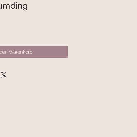
umding
 den Warenkorb