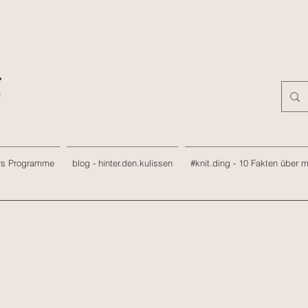
rs Programme
blog - hinter.den.kulissen
#knit.ding - 10 Fakten über 