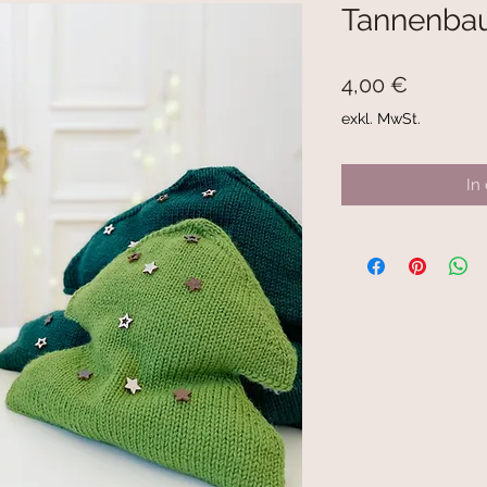
Tannenba
Preis
4,00 €
exkl. MwSt.
In