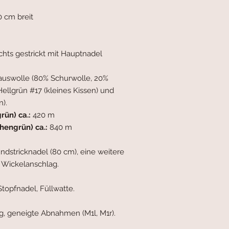
 cm breit
echts gestrickt mit Hauptnadel
auswolle (80% Schurwolle, 20%
Hellgrün #17 (kleines Kissen) und
).
rün) ca.:
420 m
hengrün) ca.:
840 m
stricknadel (80 cm), eine weitere
n Wickelanschlag.
topfnadel, Füllwatte.
, geneigte Abnahmen (M1l, M1r).