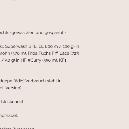
rechts (gewaschen und gespannt!)
0% Superwash BFL, LL 800 m / 100 g) in
ohn (370 m), Frida Fuchs Fiffi Lace (72%
 / 50 g) in HF #Curry (550 m), KF1
(doppelfädig) Verbrauch steht in
ll Version)
stricknadel
opfnadel.