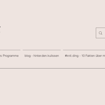
rs Programme
blog - hinter.den.kulissen
#knit.ding - 10 Fakten über 