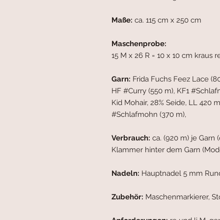
Maße:
ca. 115 cm x 250 cm
Maschenprobe:
15 M x 26 R = 10 x 10 cm kraus 
Garn:
Frida Fuchs Feez Lace (8
HF #Curry (550 m), KF1 #Schlafm
Kid Mohair, 28% Seide, LL 420 m
#Schlafmohn (370 m),
Verbrauch:
ca. (920 m) je Garn 
Klammer hinter dem Garn (Mode
Nadeln:
Hauptnadel 5 mm Rund
Zubehör:
Maschenmarkierer, St