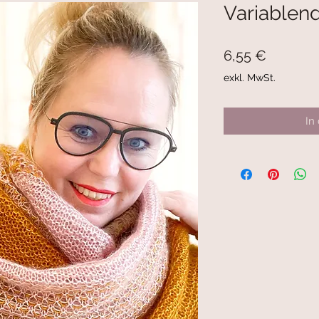
Variablen
Preis
6,55 €
exkl. MwSt.
In