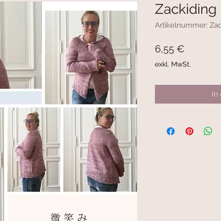
Zackiding
Artikelnummer: Zac
Preis
6,55 €
exkl. MwSt.
In