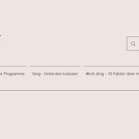
rs Programme
blog - hinter.den.kulissen
#knit.ding - 10 Fakten über 