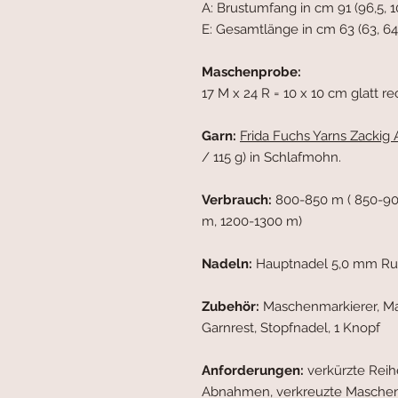
A: Brustumfang in cm 91 (96,5, 101
E: Gesamtlänge in cm 63 (63, 64,
Maschenprobe:
17 M x 24 R = 10 x 10 cm glatt 
Garn:
Frida Fuchs Yarns Zackig 
/ 115 g) in Schlafmohn.
Verbrauch:
800-850 m ( 850-90
m, 1200-1300 m)
Nadeln:
Hauptnadel 5,0 mm Run
Zubehör:
Maschenmarkierer, M
Garnrest, Stopfnadel, 1 Knopf
Anforderungen:
verkürzte Rei
Abnahmen, verkreuzte Maschen