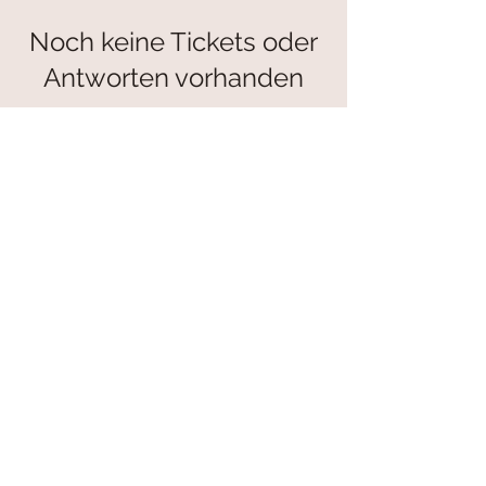
Noch keine Tickets oder
Antworten vorhanden
Veranstaltungen durchsuchen
© 2024/25 by knit.ding.
| mit professioneller
hilfe von heike maier /
idea. concept. graphic
design
erstellt.
hallo
@knitding.de