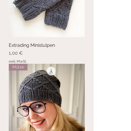
Extrading Ministulpen
Preis
1,00 €
exkl. MwSt.
Mütze