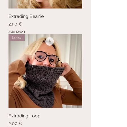
Extrading Beanie
Preis
2,90 €
exkl. MwSt.
Loop
Extrading Loop
Preis
2,00 €