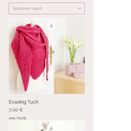
Evading Tuch
Preis
7,00 €
exkl. MwSt.