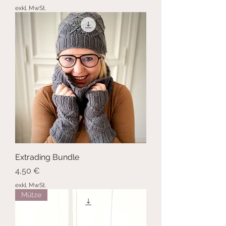
exkl. MwSt.
Extrading Bundle
Preis
4,50 €
exkl. MwSt.
Mütze