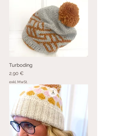
Turboding
Preis
2,90 €
exkl. MwSt.