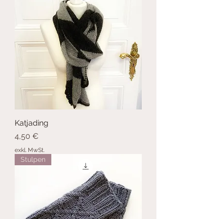
Katjading
Preis
4,50 €
exkl. MwSt.
Stulpen