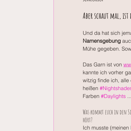
Aber schaut mal, ist
Und da hat sich jem
Namensgebung
 auc
Mühe gegeben. Sowas
Das Garn ist von 
www
kannte ich vorher gar
witzig finde ich, all
heißen 
#Nightshade
Farben 
#Daylights
 ..
Was kommt euch in den Si
hört?
Ich musste (meinen 