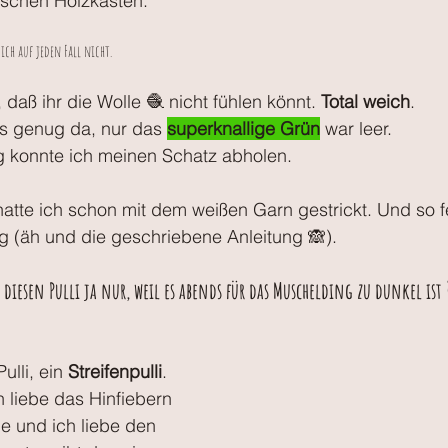
schen Holzkasten. 
ch auf jeden Fall nicht. 
daß ihr die Wolle 🧶 nicht fühlen könnt. 
Total weich
. 
s genug da, nur das 
superknallige Grün
 war leer. 
 konnte ich meinen Schatz abholen. 
hatte ich schon mit dem weißen Garn gestrickt. Und so fe
 (äh und die geschriebene Anleitung 🙈).
h diesen Pulli ja nur, weil es abends für das Muschelding zu dunkel ist
ulli, ein 
Streifenpulli
. 
ch liebe das Hinfiebern 
e und ich liebe den 