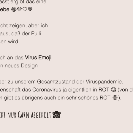
sst ergibt das eine 
liebe
 😂💚🤍💚.
icht zeigen, aber ich 
us, daß der Pulli 
sen wird.
ch an das 
Virus Emoji 
ein neues Design 
per zu unserem Gesamtzustand der Viruspandemie. 
senschaft das Coronavirus ja eigentlich in ROT 🧐 (von 
ibt es übrigens auch ein sehr schönes ROT 😂).
icht nur Garn abgeholt 🙈.