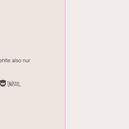
hlte also nur 
 😇 (hüstel, 