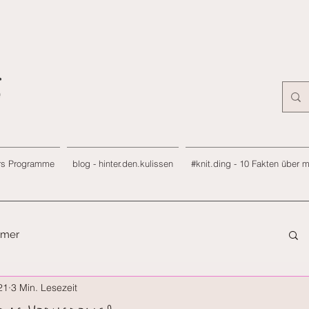
rs Programme
blog - hinter.den.kulissen
#knit.ding - 10 Fakten über 
immer
21
3 Min. Lesezeit