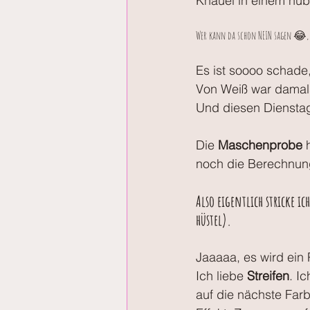
Knäuel in einem hüb
Wer kann da schon NEIN sagen 😂, i
Es ist soooo schade, 
Von Weiß war damal
Und diesen Dienstag
Die 
Maschenprobe
 
noch die Berechnung
Also eigentlich stricke ic
hüstel).
Jaaaaa, es wird ein P
Ich liebe 
Streifen
. I
auf die nächste Farb