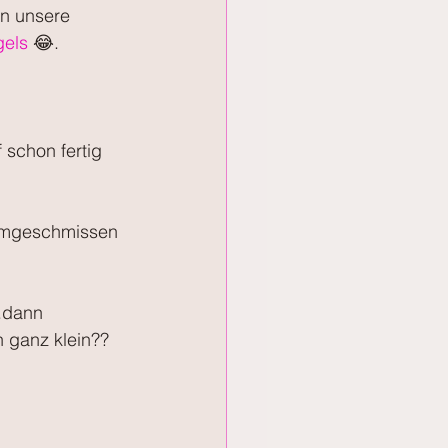
n unsere 
els
 😂.
schon fertig 
 umgeschmissen 
.dann 
n ganz klein??