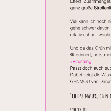
Effekt. Zuammengefa
ganz große 
Streifen
Viel kann ich noch n
gehe schwer davon a
relativ schnell wach
Und da das Grün mi
🦠 erinnert, heißt m
#Virusding
.
Passt doch auch su
Dabei zeigt die Wis
GENMOU von Darum g
Ich hab natürlich n
SCHRECKLICH