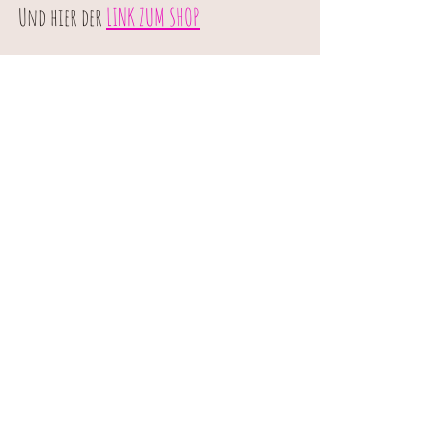
Und hier der 
LINK ZUM SHOP
Gerade auf den Nadeln habe ich das 
#Knospending
 und das 
#Flächending
, 
und sehr bald auch die Farbexplosion 
#Orangending
......
Dann werde ich mich mal wieder hinter 
meine Excel-Dateien klemmen und für 
meine Freundin Eva (@main.knit auf 
Instagram.....meine 
#Donnerstagskaffee
 Komplizin) eine 
Jacke entwerfen........