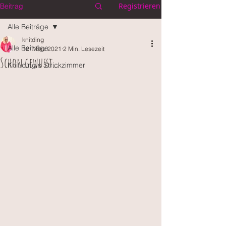
Registrieren
Beitrag
Alle Beiträge
knitding
Alle Beiträge
12. März 2021
2 Min. Lesezeit
Schon gewusst...
Knit.ding's Strickzimmer