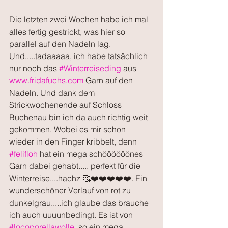
Die letzten zwei Wochen habe ich mal 
alles fertig gestrickt, was hier so 
parallel auf den Nadeln lag. 
Und.....tadaaaaa, ich habe tatsächlich 
nur noch das 
#Winterreiseding
 aus 
www.fridafuchs.com
 Garn auf den 
Nadeln. Und dank dem 
Strickwochenende auf Schloss 
Buchenau bin ich da auch richtig weit 
gekommen. Wobei es mir schon 
wieder in den Finger kribbelt, denn 
#felifloh
 hat ein mega schöööööönes 
Garn dabei gehabt..... perfekt für die 
Winterreise....hachz 🥰❤️❤️❤️❤️❤️. Ein 
wunderschöner Verlauf von rot zu 
dunkelgrau.....ich glaube das brauche 
ich auch uuuunbedingt. Es ist von 
#locoporellawolle
, so ein mega 