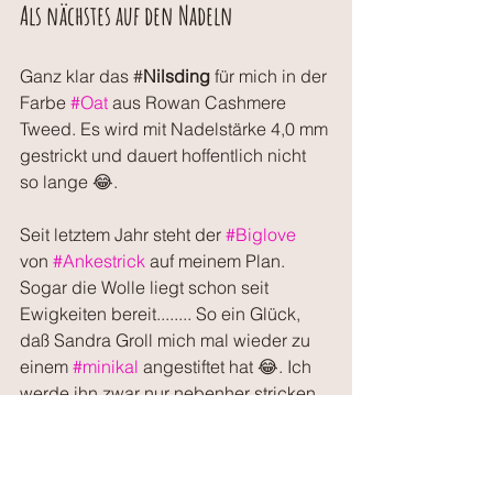
Als nächstes auf den Nadeln
Ganz klar das #
Nilsding
 für mich in der 
Farbe 
#Oat
 aus Rowan Cashmere 
Tweed. Es wird mit Nadelstärke 4,0 mm 
gestrickt und dauert hoffentlich nicht 
so lange 😂.
Seit letztem Jahr steht der 
#Biglove
von 
#Ankestrick
 auf meinem Plan. 
Sogar die Wolle liegt schon seit 
Ewigkeiten bereit........ So ein Glück, 
daß Sandra Groll mich mal wieder zu 
einem 
#minikal
 angestiftet hat 😂. Ich 
werde ihn zwar nur nebenher stricken, 
aber so wird er wenigstens endlich 
mal fertig. Das Garn (Biches & Buches, 
Le gros Lambswool in very dark Grey) 