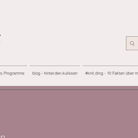
rs Programme
blog - hinter.den.kulissen
#knit.ding - 10 Fakten über 
an