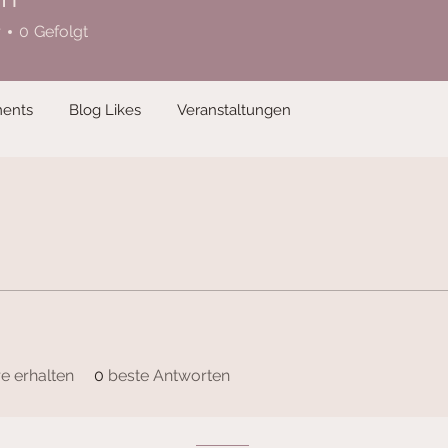
r
0
Gefolgt
ents
Blog Likes
Veranstaltungen
 erhalten
0
beste Antworten