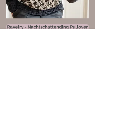
Ravelry - Nachtschattending Pullover
Ravelry - Nachtschattending Loop
Nachtschattending
Loop
Preis
4,00€