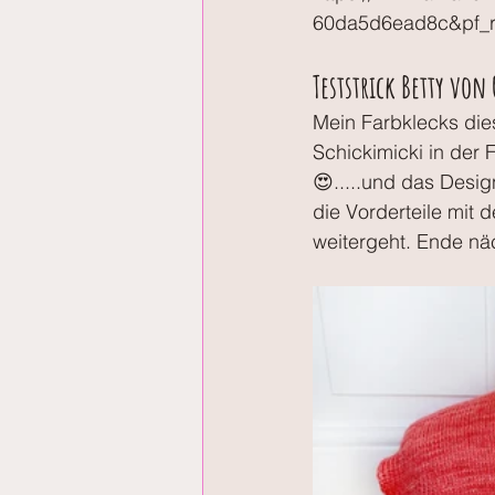
60da5d6ead8c&pf_
Teststrick Betty von
Mein Farbklecks die
Schickimicki in der 
😍.....und das Desig
die Vorderteile mit
weitergeht. Ende näc