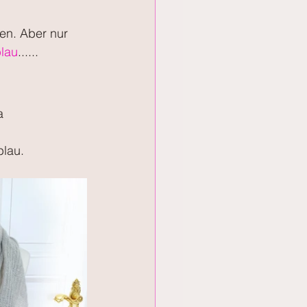
n. Aber nur 
lau
......
a 
blau.