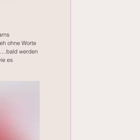
arns 
t eh ohne Worte 
....bald werden 
ie es 