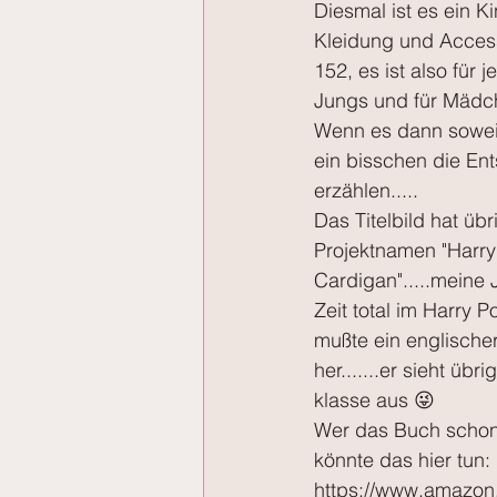
Diesmal ist es ein K
Kleidung und Access
152, es ist also für 
Jungs und für Mädche
Wenn es dann soweit 
ein bisschen die En
erzählen.....
Das Titelbild hat üb
Projektnamen "Harry 
Cardigan".....meine
Zeit total im Harry P
mußte ein englische
her.......er sieht übr
klasse aus 😜
Wer das Buch schon 
könnte das hier tun:
https://www.amazon