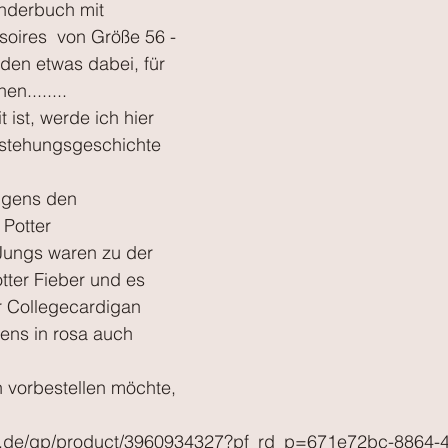
inderbuch mit 
oires  von Größe 56 - 
jeden etwas dabei, für 
n........
ist, werde ich hier 
tstehungsgeschichte 
rigens den 
Potter 
 Jungs waren zu der 
otter Fieber und es 
r Collegecardigan 
igens in rosa auch 
vorbestellen möchte, 
.de/gp/product/3960934327?pf_rd_p=671e72bc-8864-4