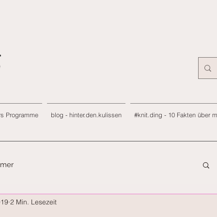
rs Programme
blog - hinter.den.kulissen
#knit.ding - 10 Fakten über 
immer
019
2 Min. Lesezeit