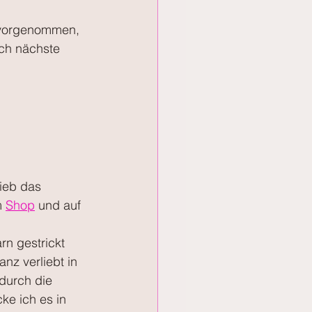
r vorgenommen, 
ch nächste 
ieb das 
m 
Shop
 und auf 
n gestrickt 
nz verliebt in 
durch die 
ke ich es in 