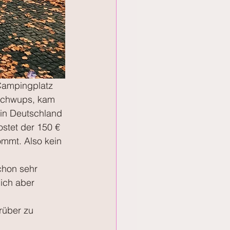
Campingplatz 
 schwups, kam 
 in Deutschland 
stet der 150 € 
ommt. Also kein 
chon sehr 
mich aber 
rüber zu 