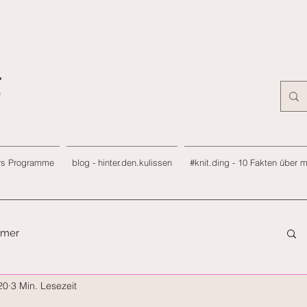
rs Programme
blog - hinter.den.kulissen
#knit.ding - 10 Fakten über 
immer
20
3 Min. Lesezeit