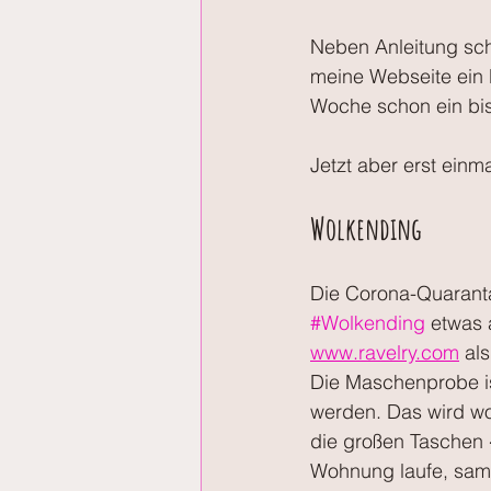
Neben Anleitung sch
meine Webseite ein 
Woche schon ein bi
Jetzt aber erst einm
Wolkending
Die Corona-Quarantä
#Wolkending
 etwas 
www.ravelry.com
 al
Die Maschenprobe is
werden. Das wird woh
die großen Taschen 
Wohnung laufe, samml