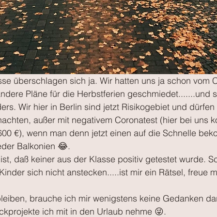
sse überschlagen sich ja. Wir hatten uns ja schon vom 
ndere Pläne für die Herbstferien geschmiedet.......und
rs. Wir hier in Berlin sind jetzt Risikogebiet und dürfen
achten, außer mit negativem Coronatest (hier bei uns ko
600 €), wenn man denn jetzt einen auf die Schnelle bek
eder Balkonien 😂.
ist, daß keiner aus der Klasse positiv getestet wurde. S
Kinder sich nicht anstecken.....ist mir ein Rätsel, freue 
bleiben, brauche ich mir wenigstens keine Gedanken da
ckprojekte ich mit in den Urlaub nehme 😜.