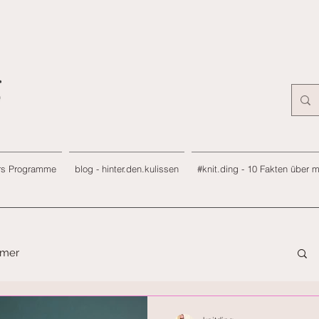
rs Programme
blog - hinter.den.kulissen
#knit.ding - 10 Fakten über 
mmer