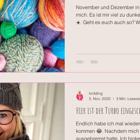
November und Dezember in Be
mich. Es ist mir viel zu d
☀️. Geht es euch auch so? W
knitding
5. Nov. 2020
3 Min. Leseze
Hier ist der Turbo eingesc
Endlich habe ich mal wieder
kommen 😂. Nachdem mich 
ausgebremst hatte. Ich hink