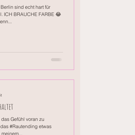
rlin sind echt hart für
unkel. ICH BRAUCHE FARBE 😂
enn...
it
haltet
 das Gefühl voran zu
das #Rautending etwas
e meinem...